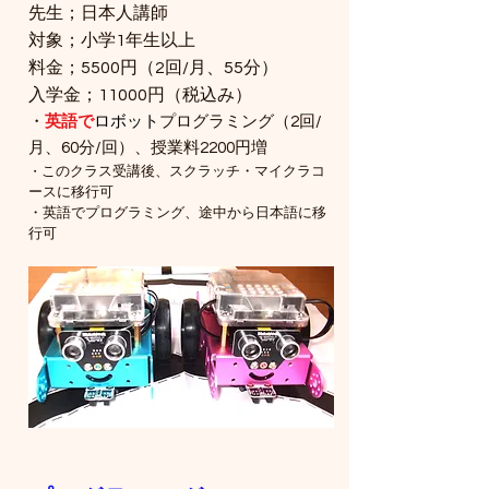
先生；日本人講師
対象；小学1年生以上
​料金；5500円（2回/月、55分）
​入学金；11000円（税込み）
・
英語で
ロボット
プログラミング（2回/
月、60分/回）、授業料2200円増
このクラス受講後、スクラッチ・マイクラコ
​・
ースに移行可
​・英語でプログラミング、途中から日本語に移
行可